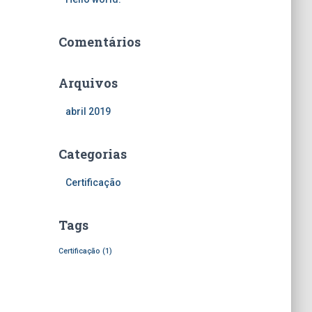
a
r
Comentários
p
o
r
Arquivos
:
abril 2019
Categorias
Certificação
Tags
Certificação
(1)