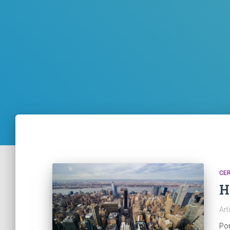
CE
H
Art
Po