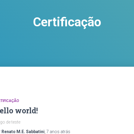
Certificação
RTIFICAÇÃO
ello world!
igo de teste
r
Renato M.E. Sabbatini
,
7 anos
atrás