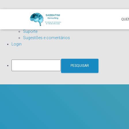
Sobre
WordPress.org
o
Documentação
QUE
WordPress
Aprenda WordPress
Suporte
Sugestões e comentários
Login
Pesquisar