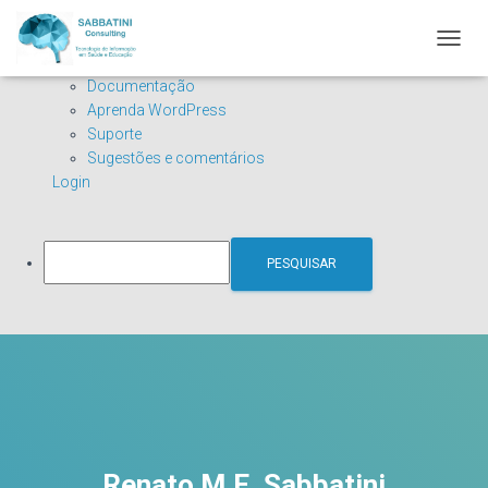
ALTER
Sobre
WordPress.org
NAVE
o
Documentação
WordPress
Aprenda WordPress
Suporte
Sugestões e comentários
Login
Pesquisar
Renato M.E. Sabbatini