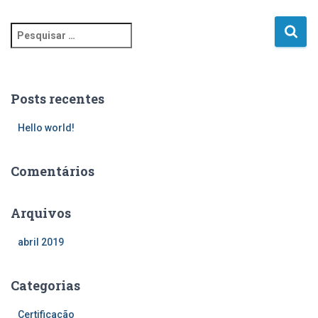
P
e
s
q
u
Posts recentes
i
s
Hello world!
a
r
Comentários
p
o
r
Arquivos
:
abril 2019
Categorias
Certificação